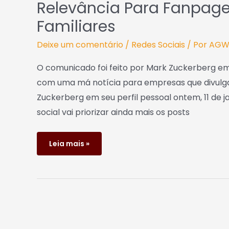
Relevância Para Fanpage
Familiares
Deixe um comentário
/
Redes Sociais
/ Por
AG
O comunicado foi feito por Mark Zuckerberg em
com uma má notícia para empresas que divul
Zuckerberg em seu perfil pessoal ontem, 11 de 
social vai priorizar ainda mais os posts
Leia mais »
Você
precisa
de
um