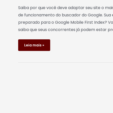
Saiba por que você deve adaptar seu site o ma
de funcionamento do buscador do Google. Sua 
preparado para o Google Mobile First Index? V
saiba que seus concorrentes já podem estar pr
Leia mais »
Facebook
anuncia
mudança
no
algoritmo:
menos
relevância
para
fanpages
e
mais
para