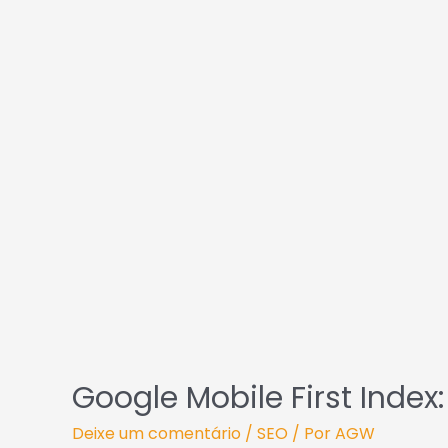
Mobile
First
de
Index:
já
post
está
valendo,
e
agora?
Google Mobile First Index
Deixe um comentário
/
SEO
/ Por
AGW