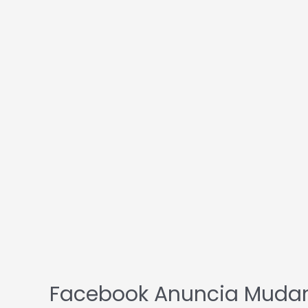
amigos
e
familiares
Facebook Anuncia Mudan