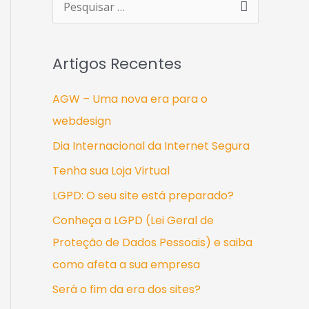
P
e
s
Artigos Recentes
q
u
AGW – Uma nova era para o
i
webdesign
s
Dia Internacional da Internet Segura
a
Tenha sua Loja Virtual
r
LGPD: O seu site está preparado?
p
Conheça a LGPD (Lei Geral de
o
Proteção de Dados Pessoais) e saiba
r
como afeta a sua empresa
:
Será o fim da era dos sites?