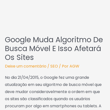
algoritmo
de
busca
móvel
e
isso
afetará
os
sites
Google Muda Algoritmo De
Busca Móvel E Isso Afetará
Os Sites
Deixe um comentário
/
SEO
/ Por
AGW
No dia 21/04/2015, o Google fez uma grande
atualização em seu algoritmo de busca móvel que
deve mudar consideravelmente a ordem em que
os sites são classificados quando os usuários
procuram por algo em smartphones ou tablets. A