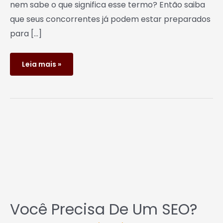
nem sabe o que significa esse termo? Então saiba
que seus concorrentes já podem estar preparados
para […]
Leia mais »
Você
precisa
de
um
SEO?
Você Precisa De Um SEO?