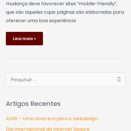
mudança deve favorecer sites “mobile-friendly”,
que são aqueles cujas páginas são elaboradas para
oferecer uma boa experiência
Leia mais »
P
e
s
Artigos Recentes
q
u
AGW – Uma nova era para o webdesign
i
Dia Internacional da Internet Segura