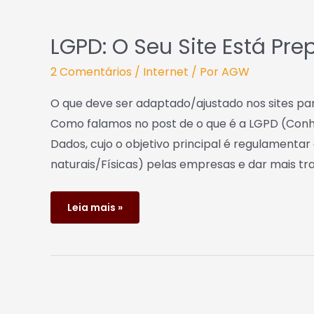
LGPD: O Seu Site Está Pr
2 Comentários
/
Internet
/ Por
AGW
O que deve ser adaptado/ajustado nos sites pa
Como falamos no post de o que é a LGPD (Conheç
Dados, cujo o objetivo principal é regulamentar
naturais/Físicas) pelas empresas e dar mais tr
Leia mais »
Conheça
a
LGPD