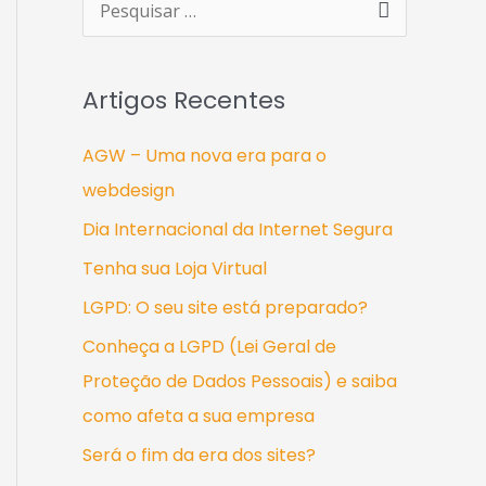
P
e
s
Artigos Recentes
q
u
AGW – Uma nova era para o
i
webdesign
s
Dia Internacional da Internet Segura
a
Tenha sua Loja Virtual
r
LGPD: O seu site está preparado?
p
Conheça a LGPD (Lei Geral de
o
Proteção de Dados Pessoais) e saiba
r
como afeta a sua empresa
:
Será o fim da era dos sites?