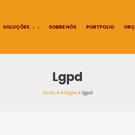
SOLUÇÕES
SOBRE NÓS
PORTFOLIO
ORÇ
Lgpd
Início
Artigos
lgpd