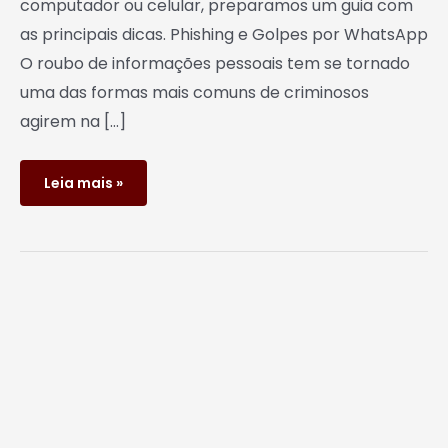
computador ou celular, preparamos um guia com
as principais dicas. Phishing e Golpes por WhatsApp
O roubo de informações pessoais tem se tornado
uma das formas mais comuns de criminosos
agirem na […]
Leia mais »
LGPD:
O
seu
site
está
preparado?