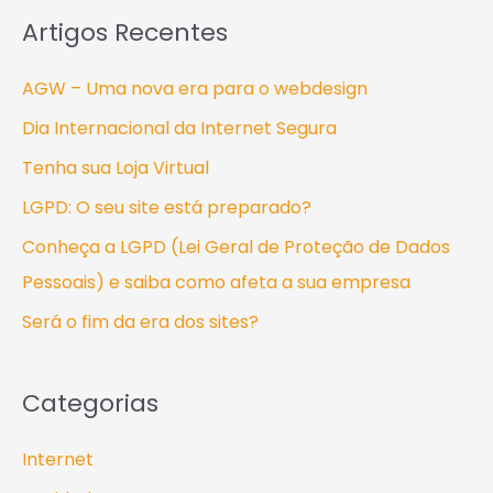
s
Artigos Recentes
q
u
AGW – Uma nova era para o webdesign
i
Dia Internacional da Internet Segura
s
Tenha sua Loja Virtual
a
LGPD: O seu site está preparado?
r
Conheça a LGPD (Lei Geral de Proteção de Dados
p
Pessoais) e saiba como afeta a sua empresa
o
Será o fim da era dos sites?
r
:
Categorias
Internet