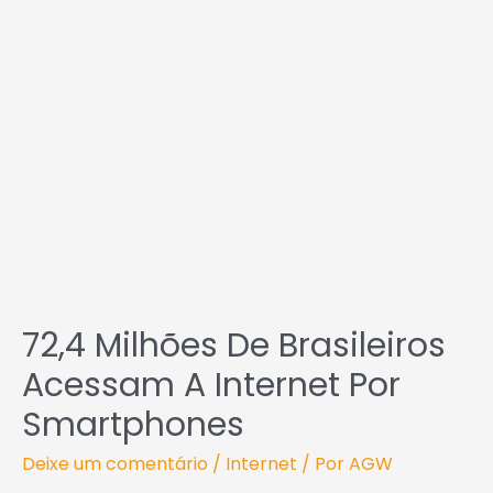
72,4
milhões
de
brasileiros
acessam
a
Internet
por
smartphones
72,4 Milhões De Brasileiros
Acessam A Internet Por
Smartphones
Deixe um comentário
/
Internet
/ Por
AGW