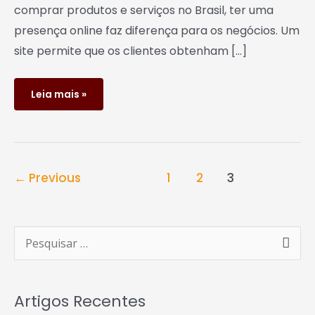
comprar produtos e serviços no Brasil, ter uma
presença online faz diferença para os negócios. Um
site permite que os clientes obtenham […]
Leia mais »
←
Previous
1
2
3
P
e
s
Artigos Recentes
q