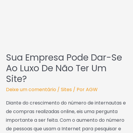
se
ao
luxo
de
não
ter
um
site?
Sua Empresa Pode Dar-Se
Ao Luxo De Não Ter Um
Site?
Deixe um comentário
/
Sites
/ Por
AGW
Diante do crescimento do número de internautas e
de compras realizadas online, eis uma pergunta
importante a ser feita. Com o aumento do número
de pessoas que usam a Internet para pesquisar e