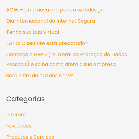
u
AGW – Uma nova era para o webdesign
i
Dia Internacional da Internet Segura
s
Tenha sua Loja Virtual
a
LGPD: O seu site está preparado?
r
Conheça a LGPD (Lei Geral de Proteção de Dados
p
Pessoais) e saiba como afeta a sua empresa
o
Será o fim da era dos sites?
r
:
Categorias
Internet
Novidades
Produtos e Serviços