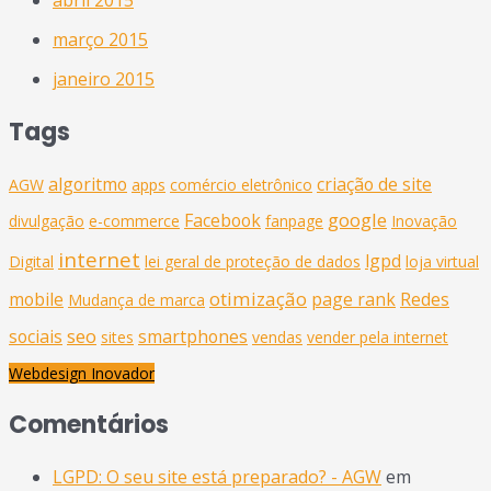
abril 2015
março 2015
janeiro 2015
Tags
algoritmo
criação de site
AGW
apps
comércio eletrônico
google
Facebook
divulgação
e-commerce
fanpage
Inovação
internet
lgpd
Digital
lei geral de proteção de dados
loja virtual
otimização
mobile
page rank
Redes
Mudança de marca
seo
sociais
smartphones
sites
vendas
vender pela internet
Webdesign Inovador
Comentários
LGPD: O seu site está preparado? - AGW
em