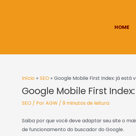
Ir
para
o
HOME
conteúdo
Post
Início
SEO
Google Mobile First Index: já está 
navigation
Google Mobile First Index
SEO
/ Por
AGW
/
9 minutos de leitura
Saiba por que você deve adaptar seu site o ma
de funcionamento do buscador do Google.