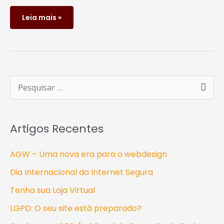
Leia mais »
P
e
s
Artigos Recentes
q
u
AGW – Uma nova era para o webdesign
i
Dia Internacional da Internet Segura
s
Tenha sua Loja Virtual
a
LGPD: O seu site está preparado?
r