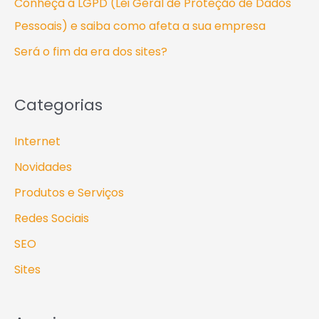
Conheça a LGPD (Lei Geral de Proteção de Dados
p
Pessoais) e saiba como afeta a sua empresa
o
Será o fim da era dos sites?
r
:
Categorias
Internet
Novidades
Produtos e Serviços
Redes Sociais
SEO
Sites