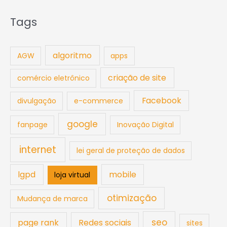
Tags
algoritmo
AGW
apps
criação de site
comércio eletrônico
Facebook
divulgação
e-commerce
google
fanpage
Inovação Digital
internet
lei geral de proteção de dados
lgpd
mobile
loja virtual
otimização
Mudança de marca
seo
page rank
Redes sociais
sites