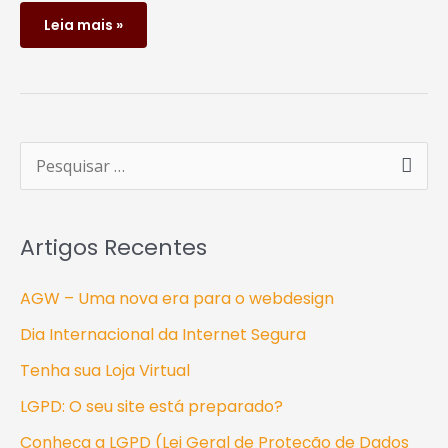
Leia mais »
P
e
s
Artigos Recentes
q
u
AGW – Uma nova era para o webdesign
i
Dia Internacional da Internet Segura
s
Tenha sua Loja Virtual
a
LGPD: O seu site está preparado?
r
Conheça a LGPD (Lei Geral de Proteção de Dados