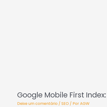
Mobile
First
Index:
já
está
valendo,
e
agora?
Google Mobile First Index
Deixe um comentário
/
SEO
/ Por
AGW