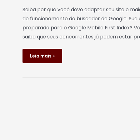
Saiba por que você deve adaptar seu site o ma
de funcionamento do buscador do Google. Sua 
preparado para o Google Mobile First Index? V
saiba que seus concorrentes já podem estar pr
Leia mais »
Google
muda
algoritmo
de
busca
móvel
e
isso
afetará
os
sites