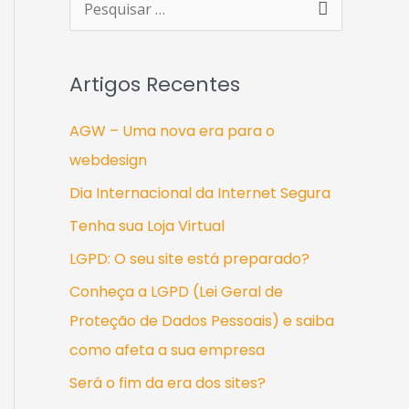
P
e
s
Artigos Recentes
q
u
AGW – Uma nova era para o
i
webdesign
s
Dia Internacional da Internet Segura
a
Tenha sua Loja Virtual
r
LGPD: O seu site está preparado?
p
Conheça a LGPD (Lei Geral de
o
Proteção de Dados Pessoais) e saiba
r
como afeta a sua empresa
:
Será o fim da era dos sites?