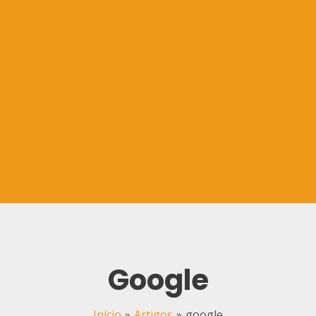
Google
Início
Artigos
google