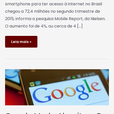
smartphone para ter acesso à internet no Brasil
chegou a 72,4 milhões no segundo trimestre de
2015, informa a pesquisa Mobile Report, da Nielsen.
O aumento foi de 4%, ou cerca de 4 […]
Leia mais »
Google
muda
algoritmo
de
busca
móvel
e
isso
afetará
os
sites