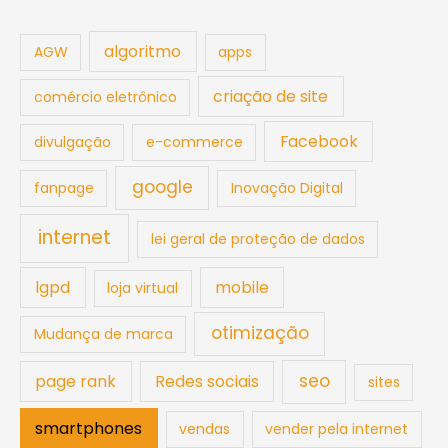
algoritmo
AGW
apps
criação de site
comércio eletrônico
Facebook
divulgação
e-commerce
google
fanpage
Inovação Digital
internet
lei geral de proteção de dados
lgpd
mobile
loja virtual
otimização
Mudança de marca
seo
page rank
Redes sociais
sites
smartphones
vendas
vender pela internet