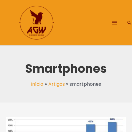
Ir
Main
para
Menu
o
P
conteúdo
Smartphones
Início
Artigos
smartphones
72,4
milhões
de
brasileiros