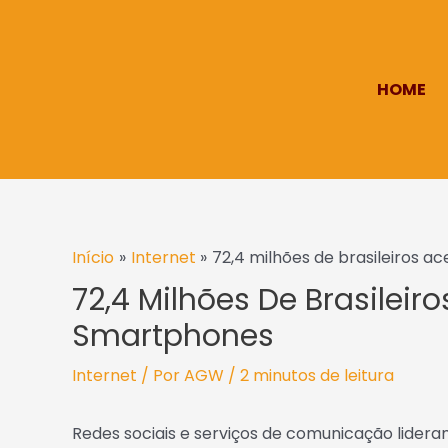
Ir
para
o
HOME
conteúdo
Post
Início
Internet
72,4 milhões de brasileiros 
navigation
72,4 Milhões De Brasileir
Smartphones
Internet
/ Por
AGW
/
2 minutos de leitura
Redes sociais e serviços de comunicação lidera