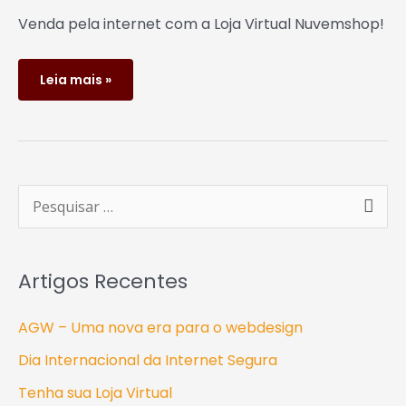
Venda pela internet com a Loja Virtual Nuvemshop!
Leia mais »
P
e
s
Artigos Recentes
q
u
AGW – Uma nova era para o webdesign
i
Dia Internacional da Internet Segura
s
Tenha sua Loja Virtual