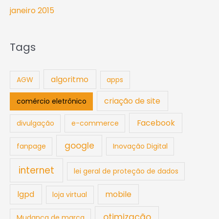
janeiro 2015
Tags
algoritmo
AGW
apps
criação de site
comércio eletrônico
Facebook
divulgação
e-commerce
google
fanpage
Inovação Digital
internet
lei geral de proteção de dados
lgpd
mobile
loja virtual
otimização
Mudança de marca