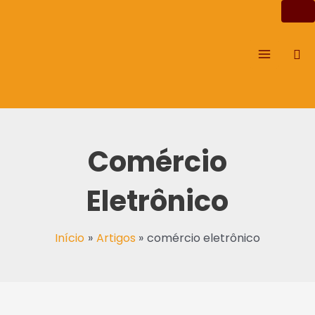
Ir
Main
para
Menu
o
Pes
conteúdo
Comércio
Eletrônico
Início
Artigos
comércio eletrônico