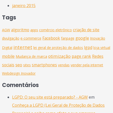
janeiro 2015
Tags
algoritmo
criação de site
AGW
apps
comércio eletrônico
google
Facebook
divulgação
e-commerce
fanpage
Inovação
internet
lgpd
Digital
lei geral de proteção de dados
loja virtual
otimização
mobile
page rank
Redes
Mudança de marca
seo
sociais
smartphones
sites
vendas
vender pela internet
Webdesign Inovador
Comentários
LGPD: O seu site está preparado? - AGW
em
Conheça a LGPD (Lei Geral de Proteção de Dados