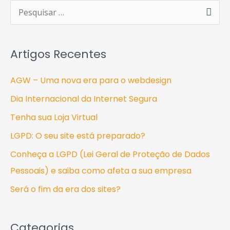
P
e
s
Artigos Recentes
q
u
AGW – Uma nova era para o webdesign
i
Dia Internacional da Internet Segura
s
Tenha sua Loja Virtual
a
LGPD: O seu site está preparado?
r
Conheça a LGPD (Lei Geral de Proteção de Dados
p
Pessoais) e saiba como afeta a sua empresa
o
Será o fim da era dos sites?
r
:
Categorias