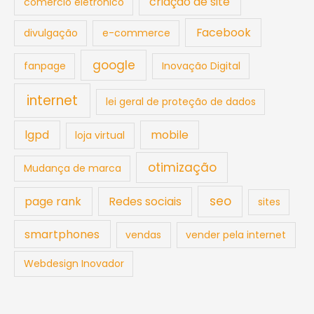
criação de site
comércio eletrônico
Facebook
divulgação
e-commerce
google
fanpage
Inovação Digital
internet
lei geral de proteção de dados
lgpd
mobile
loja virtual
otimização
Mudança de marca
seo
page rank
Redes sociais
sites
smartphones
vendas
vender pela internet
Webdesign Inovador