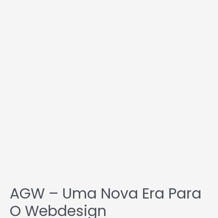
era
para
o
webdesign
AGW – Uma Nova Era Para
O Webdesign