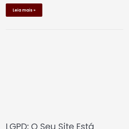
Leia mais »
LGPD:
O
seu
site
está
preparado?
LGPD: O Seu Site Está