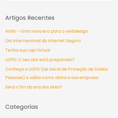
e
s
Artigos Recentes
q
u
AGW – Uma nova era para o webdesign
i
Dia Internacional da Internet Segura
s
Tenha sua Loja Virtual
a
LGPD: O seu site está preparado?
r
Conheça a LGPD (Lei Geral de Proteção de Dados
p
Pessoais) e saiba como afeta a sua empresa
o
Será o fim da era dos sites?
r
:
Categorias