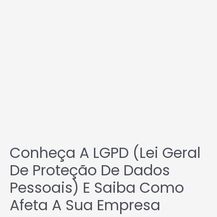
Conheça
a
LGPD
(Lei
Geral
de
Proteção
de
Dados
Pessoais)
e
saiba
como
afeta
a
sua
empresa
Conheça A LGPD (Lei Geral
De Proteção De Dados
Pessoais) E Saiba Como
Afeta A Sua Empresa