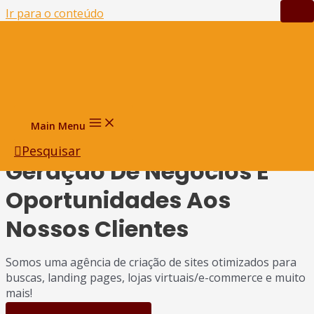
Ir para o conteúdo
INVISTA EM
PRESENÇA DIGITAL
Há Mais De 15 Anos
Main Menu
Provemos Soluções Para
Pesquisar
Geração De Negócios E
Oportunidades Aos
Nossos Clientes
Somos uma agência de criação de sites otimizados para
buscas, landing pages, lojas virtuais/e-commerce e muito
mais!