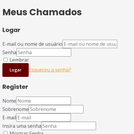
Meus Chamados
Logar
E-mail ou nome de usuário
Senha
Lembrar
Esqueceu a senha?
Logar
Register
Nome
Sobrenome
E-mail
Insira uma senha
Mostrar Senha