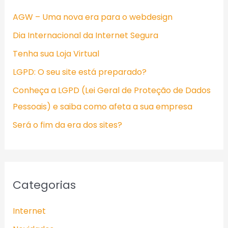
i
AGW – Uma nova era para o webdesign
s
Dia Internacional da Internet Segura
a
Tenha sua Loja Virtual
r
LGPD: O seu site está preparado?
p
Conheça a LGPD (Lei Geral de Proteção de Dados
o
Pessoais) e saiba como afeta a sua empresa
r
:
Será o fim da era dos sites?
Categorias
Internet