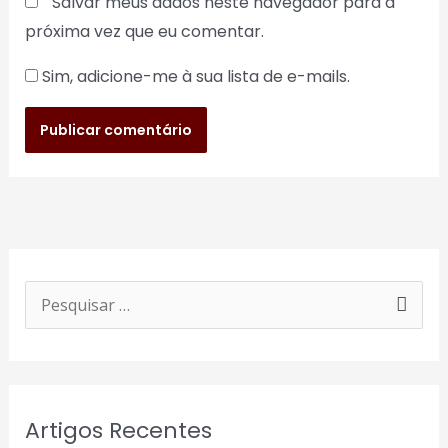
Salvar meus dados neste navegador para a
próxima vez que eu comentar.
Sim, adicione-me à sua lista de e-mails.
P
e
s
q
Artigos Recentes
u