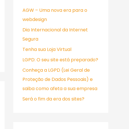
i
AGW – Uma nova era para o
s
webdesign
a
Dia Internacional da Internet
r
Segura
p
Tenha sua Loja Virtual
o
r
LGPD: O seu site está preparado?
:
Conheça a LGPD (Lei Geral de
Proteção de Dados Pessoais) e
saiba como afeta a sua empresa
Será o fim da era dos sites?