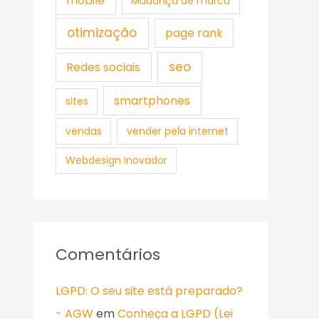
mobile
Mudança de marca
otimização
page rank
seo
Redes sociais
smartphones
sites
vendas
vender pela internet
Webdesign Inovador
Comentários
LGPD: O seu site está preparado?
- AGW
em
Conheça a LGPD (Lei