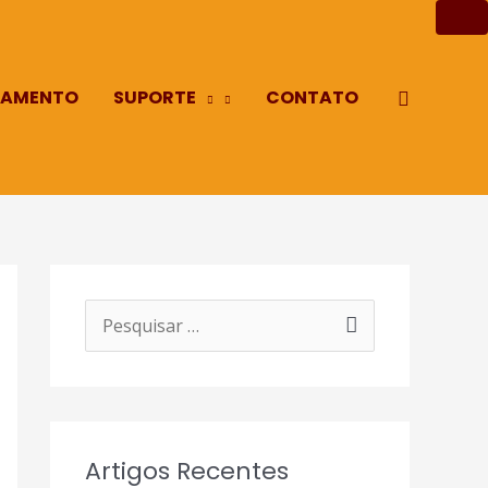
AMENTO
SUPORTE
CONTATO
Pesquisa
P
e
s
q
Artigos Recentes
u