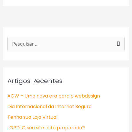
P
e
s
q
Artigos Recentes
u
i
AGW – Uma nova era para o webdesign
s
Dia Internacional da Internet Segura
a
Tenha sua Loja Virtual
r
LGPD: O seu site está preparado?
p