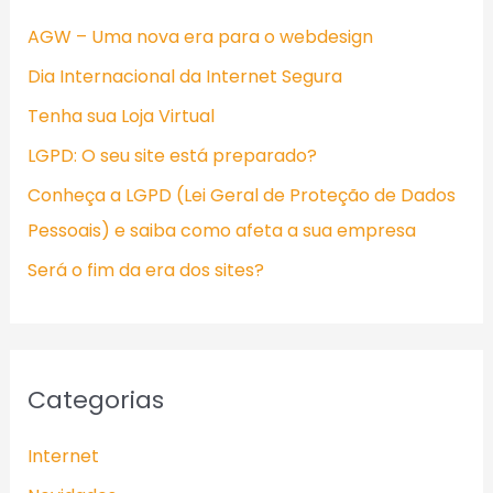
i
AGW – Uma nova era para o webdesign
s
Dia Internacional da Internet Segura
a
Tenha sua Loja Virtual
r
LGPD: O seu site está preparado?
p
Conheça a LGPD (Lei Geral de Proteção de Dados
o
Pessoais) e saiba como afeta a sua empresa
r
:
Será o fim da era dos sites?
Categorias
Internet