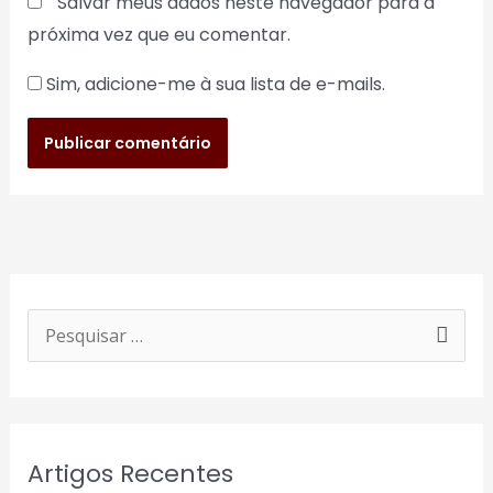
Salvar meus dados neste navegador para a
próxima vez que eu comentar.
Sim, adicione-me à sua lista de e-mails.
P
e
s
q
Artigos Recentes
u