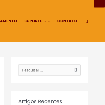
AMENTO
SUPORTE
CONTATO
Pesquisa
P
e
s
q
Artigos Recentes
u