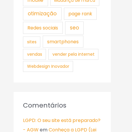
mobile
Mudança de marca
otimização
page rank
seo
Redes sociais
smartphones
sites
vendas
vender pela internet
Webdesign Inovador
Comentários
LGPD: O seu site está preparado?
- AGW
em
Conheça a LGPD (Lei