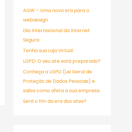
i
AGW – Uma nova era para o
s
webdesign
a
Dia Internacional da Internet
r
Segura
p
Tenha sua Loja Virtual
o
r
LGPD: O seu site está preparado?
:
Conheça a LGPD (Lei Geral de
Proteção de Dados Pessoais) e
saiba como afeta a sua empresa
Será o fim da era dos sites?