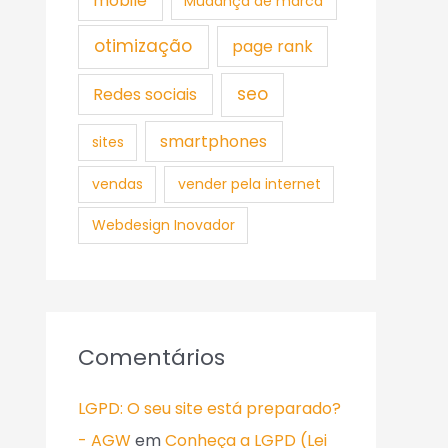
mobile
Mudança de marca
otimização
page rank
seo
Redes sociais
smartphones
sites
vendas
vender pela internet
Webdesign Inovador
Comentários
LGPD: O seu site está preparado?
- AGW
em
Conheça a LGPD (Lei