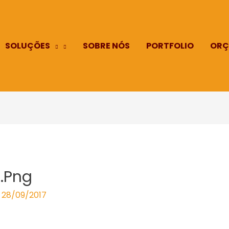
SOLUÇÕES
SOBRE NÓS
PORTFOLIO
ORÇ
.png
/
28/09/2017