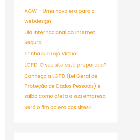
i
AGW – Uma nova era para o
s
webdesign
a
Dia Internacional da Internet
r
Segura
p
Tenha sua Loja Virtual
o
r
LGPD: O seu site está preparado?
:
Conheça a LGPD (Lei Geral de
Proteção de Dados Pessoais) e
saiba como afeta a sua empresa
Será o fim da era dos sites?