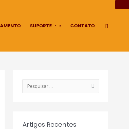
AMENTO
SUPORTE
CONTATO
Pesquisa
P
e
s
q
Artigos Recentes
u