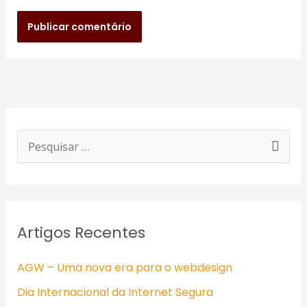
P
e
s
q
Artigos Recentes
u
i
AGW – Uma nova era para o webdesign
s
Dia Internacional da Internet Segura
a