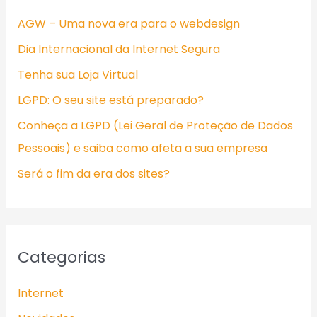
i
AGW – Uma nova era para o webdesign
s
Dia Internacional da Internet Segura
a
Tenha sua Loja Virtual
r
LGPD: O seu site está preparado?
p
Conheça a LGPD (Lei Geral de Proteção de Dados
o
Pessoais) e saiba como afeta a sua empresa
r
:
Será o fim da era dos sites?
Categorias
Internet