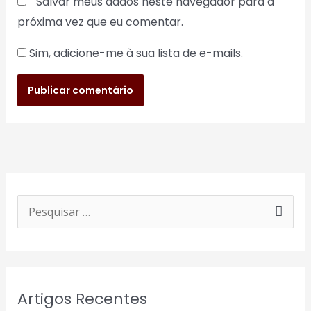
Salvar meus dados neste navegador para a
próxima vez que eu comentar.
Sim, adicione-me à sua lista de e-mails.
P
e
s
q
Artigos Recentes
u