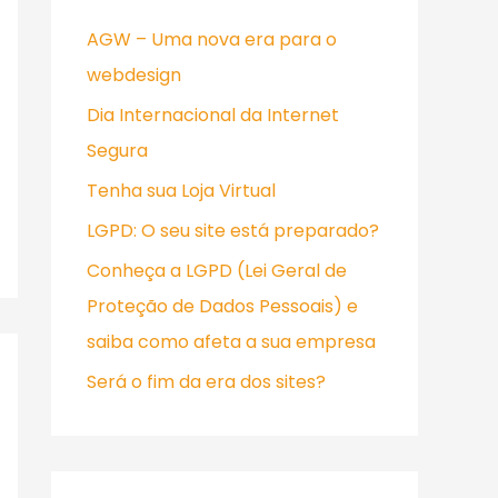
i
AGW – Uma nova era para o
s
webdesign
a
Dia Internacional da Internet
r
Segura
p
Tenha sua Loja Virtual
o
r
LGPD: O seu site está preparado?
:
Conheça a LGPD (Lei Geral de
Proteção de Dados Pessoais) e
saiba como afeta a sua empresa
Será o fim da era dos sites?