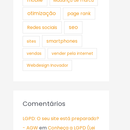
mobile
Mudança de marca
otimização
page rank
seo
Redes sociais
smartphones
sites
vendas
vender pela internet
Webdesign Inovador
Comentários
LGPD: O seu site está preparado?
- AGW
em
Conheça a LGPD (Lei