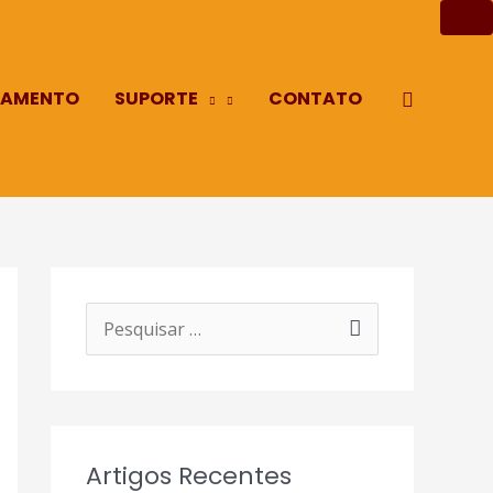
AMENTO
SUPORTE
CONTATO
Pesquisa
P
e
s
q
Artigos Recentes
u