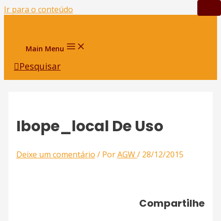
Ir para o conteúdo
Main Menu
Pesquisar
Ibope_local De Uso
Deixe um comentário
/ Por
AGW
/
28/12/2015
Compartilhe