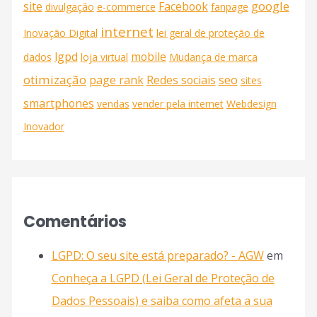
google
site
Facebook
divulgação
e-commerce
fanpage
internet
Inovação Digital
lei geral de proteção de
lgpd
mobile
dados
loja virtual
Mudança de marca
otimização
seo
page rank
Redes sociais
sites
smartphones
vendas
vender pela internet
Webdesign
Inovador
Comentários
LGPD: O seu site está preparado? - AGW
em
Conheça a LGPD (Lei Geral de Proteção de
Dados Pessoais) e saiba como afeta a sua