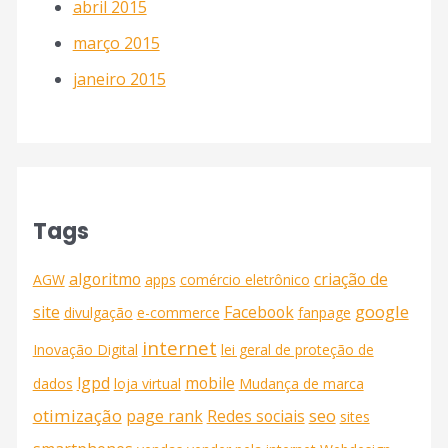
abril 2015
março 2015
janeiro 2015
Tags
algoritmo
criação de
AGW
apps
comércio eletrônico
google
site
Facebook
divulgação
e-commerce
fanpage
internet
Inovação Digital
lei geral de proteção de
lgpd
mobile
dados
loja virtual
Mudança de marca
otimização
seo
page rank
Redes sociais
sites