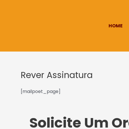
Ir
para
o
HOME
conteúdo
Rever Assinatura
[mailpoet_page]
Solicite Um 