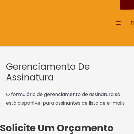
Ir
Main
para
Men
o
P
conteúdo
Gerenciamento De
Assinatura
O formulário de gerenciamento de assinatura só
está disponível para assinantes de lista de e-mails.
Solicite Um Orçamento