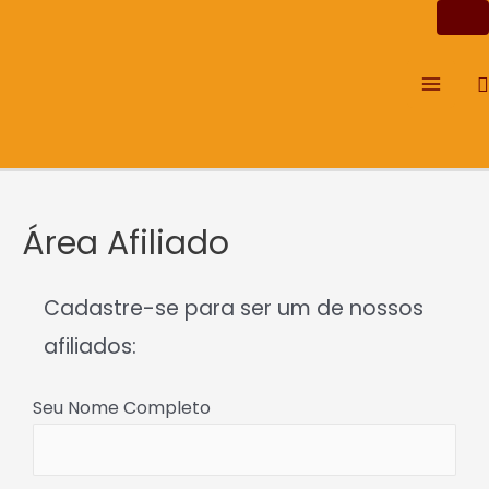
Ir
Main
para
Men
o
P
conteúdo
Área Afiliado
Cadastre-se para ser um de nossos
afiliados:
Seu Nome Completo