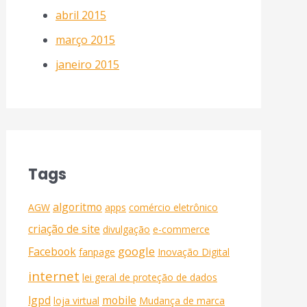
abril 2015
março 2015
janeiro 2015
Tags
algoritmo
AGW
apps
comércio eletrônico
criação de site
divulgação
e-commerce
google
Facebook
fanpage
Inovação Digital
internet
lei geral de proteção de dados
lgpd
mobile
loja virtual
Mudança de marca