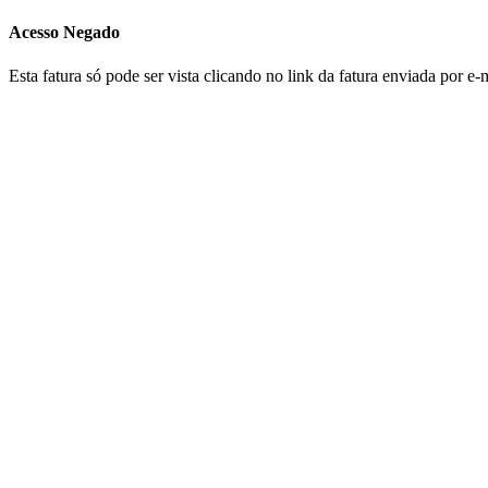
Acesso Negado
Esta fatura só pode ser vista clicando no link da fatura enviada por e-m
abet güncel giriş
ultrabet giriş
ultrabet
ultrabet güncel giriş
ultrabet giriş