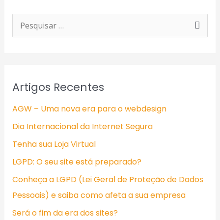
P
e
s
q
Artigos Recentes
u
i
AGW – Uma nova era para o webdesign
s
Dia Internacional da Internet Segura
a
Tenha sua Loja Virtual
r
LGPD: O seu site está preparado?
p
Conheça a LGPD (Lei Geral de Proteção de Dados
o
Pessoais) e saiba como afeta a sua empresa
r
Será o fim da era dos sites?
: