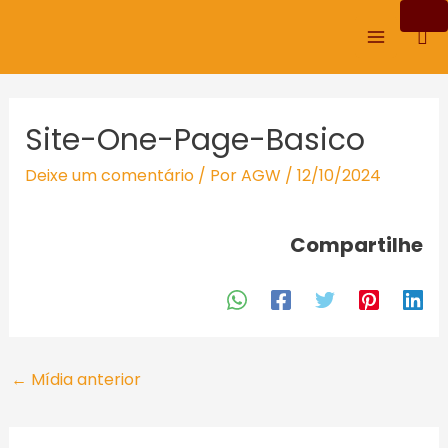
Ir
Main
Pes
para
Menu
o
conteúdo
Post
Site-One-Page-Basico
navigation
Deixe um comentário
/ Por
AGW
/
12/10/2024
Compartilhe
←
Mídia anterior